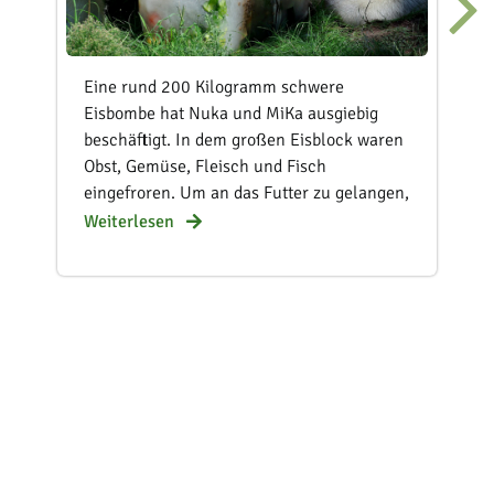
Eine rund 200 Kilogramm schwere
Eisbombe hat Nuka und MiKa ausgiebig
beschäftigt. In dem großen Eisblock waren
Obst, Gemüse, Fleisch und Fisch
eingefroren. Um an das Futter zu gelangen,
mussten unsere beiden Eisbären ihre
Weiterlesen
kräftigen Tatzen, Krallen und Zähne
einsetzen und dabei einiges an Ausdauer
beweisen.
Eisbären sind Lauerjäger. In der Natur
warten sie oft lange an den Atemlöchern
von Robben, ohne dass jede Jagd
erfolgreich ist. Deshalb ist es wichtig, dass
sie auch im Zoo nicht immer unmittelbar
an ihr Futter gelangen. Solche Aufgaben