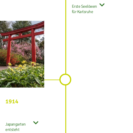
Erste Seelöwen
für Karlsruhe
1914
Japangarten
entsteht