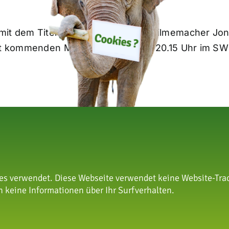
it dem Titel „Die Zoo-Docs“ von Filmemacher Jona
uft kommenden Montag, 8. Juni, um 20.15 Uhr im S
s verwendet. Diese Webseite verwendet keine Website-Trac
 keine Informationen über Ihr Surfverhalten.
nschutzstiftung