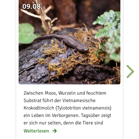
09.08.
Zwischen Moos, Wurzeln und feuchtem
Substrat führt der Vietnamesische
Krokodilmolch (Tylototriton vietnamensis)
ein Leben im Verborgenen. Tagsüber zeigt
er sich nur selten, denn die Tiere sind
überwiegend dämmerungs- und nachtaktiv.
Weiterlesen
Diese zurückgezogene Lebensweise schützt