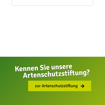
sie vor Fressfeinden und hilft ihnen, die für
Amphibien lebenswichtige Feuchtigkeit zu
bewahren.
So verborgen der Krokodilmolch lebt, so
ernst ist seine Bedrohung. Die
Weltnaturschutzunion IUCN führt die Art
als „stark gefährdet“. Sie kommt nur in
wenigen, voneinander getrennten
Waldgebieten im Norden Vietnams vor.
Abholzung und die Umwandlung der
Wälder in landwirtschaftliche Flächen
lassen ihren Lebensraum immer weiter
schrumpfen. Zusätzlich werden die Tiere
für die traditionelle Medizin und den […]
zur Artenschutzstiftung