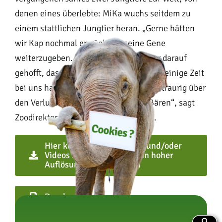
denen eines überlebte: MiKa wuchs seitdem zu
einem stattlichen Jungtier heran. „Gerne hätten
wir Kap nochmal ermöglicht, seine Gene
weiterzugeben. Wir hatten auch immer darauf
gehofft, dass er trotz seines Alters noch einige Zeit
bei uns hat. Jetzt sind wir einfach sehr traurig über
den Verlust dieses charismatischen Bären“, sagt
Zoodirektor Dr. Matthias Reinschmidt.
Hier können Sie sich Fotos und/oder
Videos zum Presseartikel in hoher
Auflösung herunterladen
Drucken