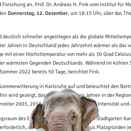
Forschung an. Prof. Dr. Andreas H. Fink vom Institut für 
nden
Donnerstag, 12. Dezember
, um 18:15 Uhr, über das Th
 deutlich schneller angestiegen als die globale Mitteltemp
0er Jahren in Deutschland jedes Jahrzehnt wärmer als das 
e mit einer Höchsttemperatur von mehr als 30 Grad Celsius 
ner der wärmsten Gegenden Deutschlands. Während im kühlen
 Sommer 2022 bereits 50 Tage, berichtet Fink.
r Sommerwitterung in Karlsruhe auf und beleuchtet den Beit
in wird gezeigt, dass in den nächsten Jahren in der Regio
nreiter 2003, 2018, und 2022 bei weitem in Intensität und
gsraum des Exotenhauses im Zoologischen Stadtgarten Karls
 erforderlich, die Teilnahmekapazität ist aus Platzgründen j