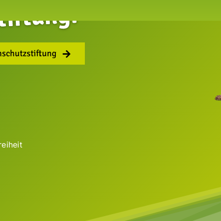
nschutzstiftung
reiheit