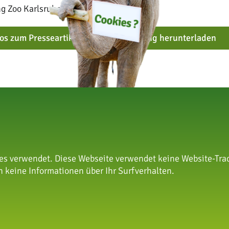
g Zoo Karlsruhe wird jedoch erbeten.
eos zum Presseartikel in hoher Auflösung herunterladen
r Beitrag
nächster
s verwendet. Diese Webseite verwendet keine Website-Trac
 keine Informationen über Ihr Surfverhalten.