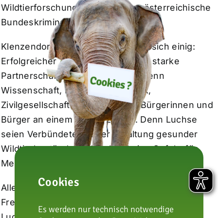
Wildtierforschung (IZW) und das österreichische
Bundeskriminalamt.
Klenzendorf und Reinschmidt sind sich einig:
Erfolgreicher Artenschutz brauche starke
Partnerschaften. Er gelinge nur, wenn
Wissenschaft, Naturschutz, Politik,
Zivilgesellschaft und engagierte Bürgerinnen und
Bürger an einem Strang ziehen. Denn Luchse
seien Verbündete bei der Erhaltung gesunder
Wildtierbestände und stellen keine Gefahr für
Menschen dar.
Cookies
Alle Artenschutz-Interessierten und Luchs-
Freunde können ab sofort Mitglied im „Team
Es werden nur technisch notwendige
Luchs Karlsruhe“ werden und den Schutz der