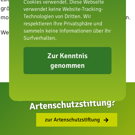
Cookies verwendet. Diese Webseite
größten Katzenart Deutschlands mit einem
verwendet keine Website-Tracking-
Technologien von Dritten. Wir
monatlichen Betrag von neun Euro unterstützen.
respektieren Ihre Privatsphäre und
sammeln keine Informationen über Ihr
Weitere Informationen: wwf.de/team-luchs
Surfverhalten.
Zur Kenntnis
genommen
zur Artenschutzstiftung