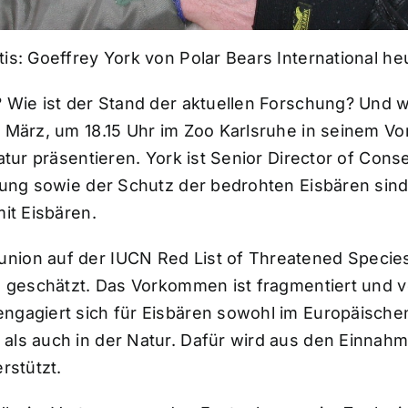
tis: Goeffrey York von Polar Bears International h
? Wie ist der Stand der aktuellen Forschung? Und w
. März, um 18.15 Uhr im Zoo Karlsruhe in seinem V
atur präsentieren. York ist Senior Director of Cons
hung sowie der Schutz der bedrohten Eisbären sind.
mit Eisbären.
nion auf der IUCN Red List of Threatened Species 
e geschätzt. Das Vorkommen ist fragmentiert und ve
engagiert sich für Eisbären sowohl im Europäisc
 als auch in der Natur. Dafür wird aus den Einnah
rstützt.