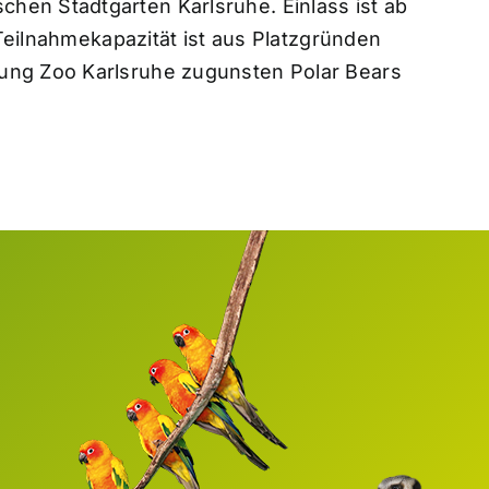
hen Stadtgarten Karlsruhe. Einlass ist ab
 Teilnahmekapazität ist aus Platzgründen
tung Zoo Karlsruhe zugunsten Polar Bears