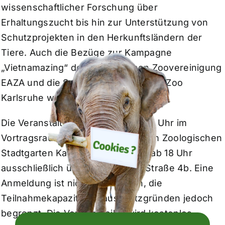
wissenschaftlicher Forschung über
Erhaltungszucht bis hin zur Unterstützung von
Schutzprojekten in den Herkunftsländern der
Tiere. Auch die Bezüge zur Kampagne
„Vietnamazing“ der Europäischen Zoovereinigung
EAZA und die Schnittpunkte mit dem Zoo
Karlsruhe werden beleuchtet.
Die Veranstaltung beginnt um 18.15 Uhr im
Vortragsraum des Exotenhauses im Zoologischen
Stadtgarten Karlsruhe. Einlass ist ab 18 Uhr
ausschließlich über die Ettlinger Straße 4b. Eine
Anmeldung ist nicht erforderlich, die
Teilnahmekapazität ist aus Platzgründen jedoch
begrenzt. Die Vortragsreihe wird kostenlos