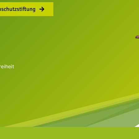
nschutzstiftung
reiheit