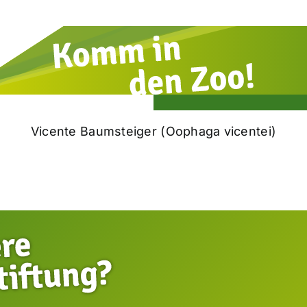
Vicente Baumsteiger (Oophaga vicentei)