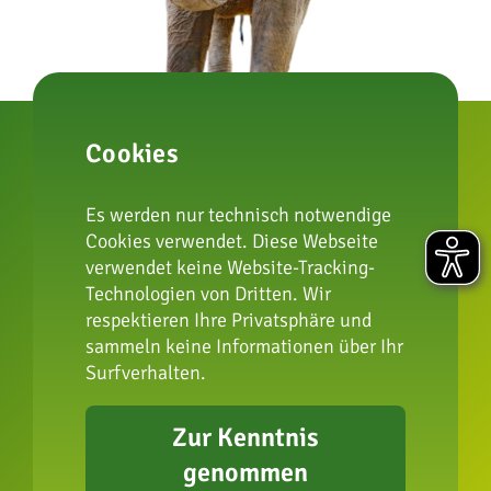
Cookies
Es werden nur technisch notwendige
zur Artenschutzstiftung
Cookies verwendet. Diese Webseite
verwendet keine Website-Tracking-
Technologien von Dritten. Wir
respektieren Ihre Privatsphäre und
Impressum
sammeln keine Informationen über Ihr
Datenschutz
Surfverhalten.
FAQ
Presse
Zur Kenntnis
Erklärung zur
genommen
Barrierefreiheit