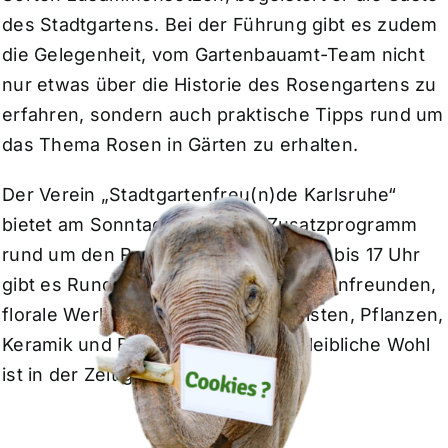
des Stadtgartens. Bei der Führung gibt es zudem
die Gelegenheit, vom Gartenbauamt-Team nicht
nur etwas über die Historie des Rosengartens zu
erfahren, sondern auch praktische Tipps rund um
das Thema Rosen in Gärten zu erhalten.
Der Verein „Stadtgartenfreu(n)de Karlsruhe“
bietet am Sonntag zudem ein Zusatzprogramm
rund um den Rosengarten an. Von 10 bis 17 Uhr
gibt es Rundgänge mit den Stadtgartenfreunden,
florale Werkstücke Karlsruher Floristen, Pflanzen,
Keramik und Bücher. Auch für das leibliche Wohl
ist in der Zeit gesorgt.