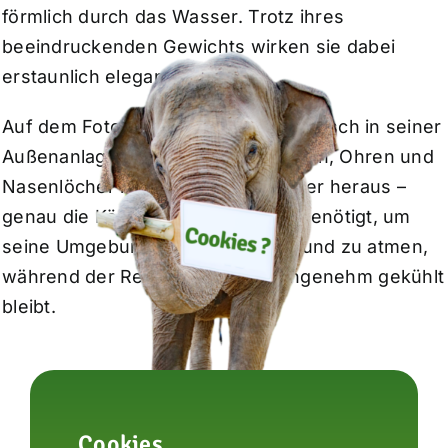
förmlich durch das Wasser. Trotz ihres
beeindruckenden Gewichts wirken sie dabei
erstaunlich elegant.
Auf dem Foto ist Flusspferdbulle Platsch in seiner
Außenanlage zu sehen. Seine Augen, Ohren und
Nasenlöcher ragen aus dem Wasser heraus –
genau die Körperteile also, die er benötigt, um
seine Umgebung wahrzunehmen und zu atmen,
während der Rest des Körpers angenehm gekühlt
bleibt.
Cookies