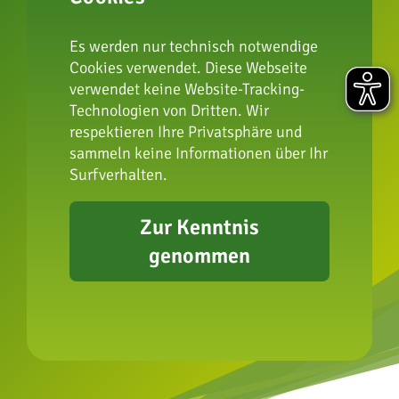
zur Artenschutzstiftung
Es werden nur technisch notwendige
Cookies verwendet. Diese Webseite
verwendet keine Website-Tracking-
Technologien von Dritten. Wir
Impressum
respektieren Ihre Privatsphäre und
Datenschutz
sammeln keine Informationen über Ihr
FAQ
Surfverhalten.
Presse
Erklärung zur
Zur Kenntnis
Barrierefreiheit
genommen