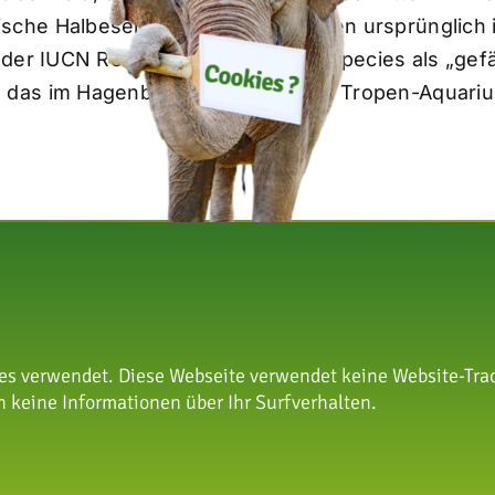
che Halbesel bezeichnet und leben ursprünglich i
der IUCN Red List of Threatened Species als „gefäh
das im Hagenbeck – Tierpark und Tropen-Aquarium
s verwendet. Diese Webseite verwendet keine Website-Trac
 keine Informationen über Ihr Surfverhalten.
nschutzstiftung