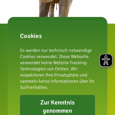
Cookies
Es werden nur technisch notwendige
zur Artenschutzstiftung
Cookies verwendet. Diese Webseite
verwendet keine Website-Tracking-
Technologien von Dritten. Wir
respektieren Ihre Privatsphäre und
Impressum
sammeln keine Informationen über Ihr
Datenschutz
Surfverhalten.
FAQ
Presse
Zur Kenntnis
Erklärung zur
genommen
Barrierefreiheit