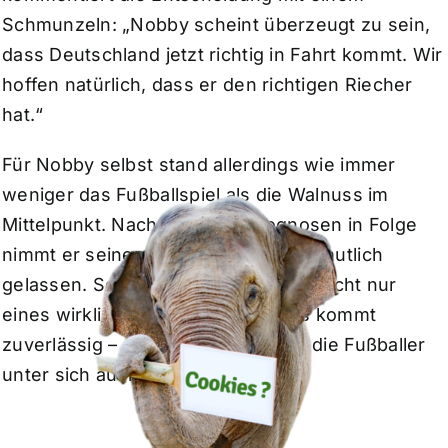
Schmunzeln: „Nobby scheint überzeugt zu sein,
dass Deutschland jetzt richtig in Fahrt kommt. Wir
hoffen natürlich, dass er den richtigen Riecher
hat.“
Für Nobby selbst stand allerdings wie immer
weniger das Fußballspiel als die Walnuss im
Mittelpunkt. Nach zwei Fehlprognosen in Folge
nimmt er seinen Expertenstatus vermutlich
gelassen. Schließlich ist aus seiner Sicht nur
eines wirklich wichtig: Die Walnuss kommt
zuverlässig – alles andere müssen die Fußballer
unter sich ausmachen.