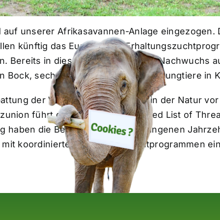
 auf unserer Afrikasavannen-Anlage eingezogen.
llen künftig das Europäische Erhaltungszuchtpro
n. Bereits in diesem Frühjahr gab es Nachwuchs au
 Bock, sechs Weibchen sowie zwei Jungtiere in K
ttung der Wasserböcke und sind in der Natur vor 
zunion führt die Art auf der IUCN Red List of Thre
g haben die Bestände in den vergangenen Jahrze
b mit koordinierten Erhaltungszuchtprogrammen ei