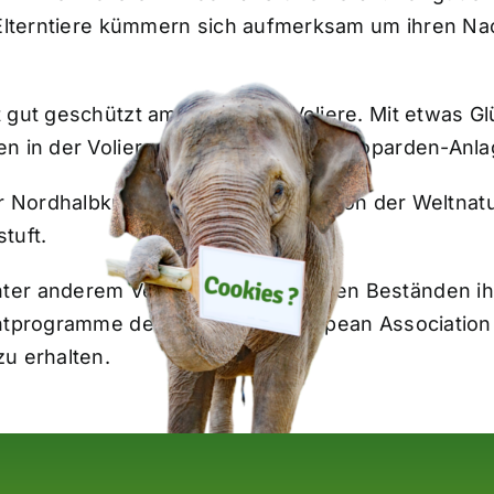
e Elterntiere kümmern sich aufmerksam um ihren 
 gut geschützt am Boden der Voliere. Mit etwas Glü
en in der Voliere neben der Schneeleoparden-Anla
er Nordhalbkugel. Ihr Bestand wird von der Weltnat
tuft.
ter anderem Veränderungen bei den Beständen ihr
chtprogramme der EAZA – the European Association 
u erhalten.