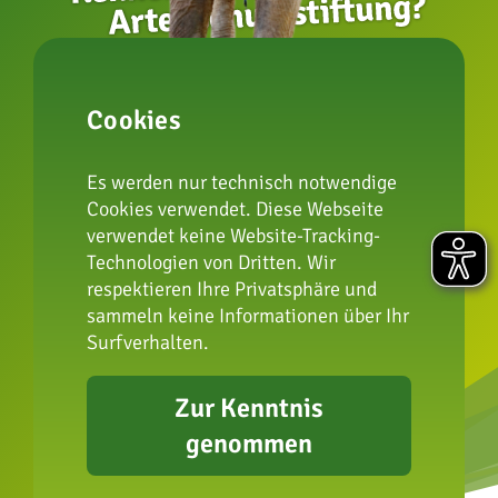
zur Artenschutzstiftung
Cookies
Impressum
Es werden nur technisch notwendige
Datenschutz
Cookies verwendet. Diese Webseite
FAQ
verwendet keine Website-Tracking-
Technologien von Dritten. Wir
Presse
respektieren Ihre Privatsphäre und
Erklärung zur
sammeln keine Informationen über Ihr
Barrierefreiheit
Surfverhalten.
Zur Kenntnis
genommen