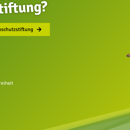
nschutzstiftung
reiheit