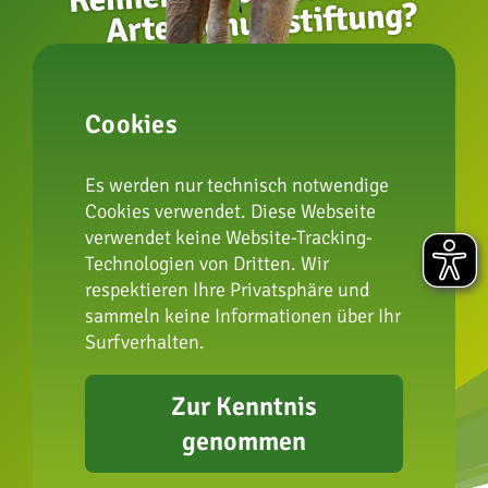
zur Artenschutzstiftung
Cookies
Impressum
Es werden nur technisch notwendige
Datenschutz
Cookies verwendet. Diese Webseite
verwendet keine Website-Tracking-
FAQ
Technologien von Dritten. Wir
Presse
respektieren Ihre Privatsphäre und
Erklärung zur
sammeln keine Informationen über Ihr
Barrierefreiheit
Surfverhalten.
Zur Kenntnis
genommen