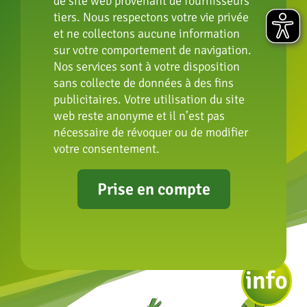
de site web provenant de fournisseurs
Mentions
Déclaration
tiers. Nous respectons votre vie privée
légales
d’accessibilité
et ne collectons aucune information
Protection
sur votre comportement de navigation.
des données
Nos services sont à votre disposition
sans collecte de données à des fins
publicitaires. Votre utilisation du site
web reste anonyme et il n’est pas
nécessaire de révoquer ou de modifier
votre consentement.
Prise en compte
info