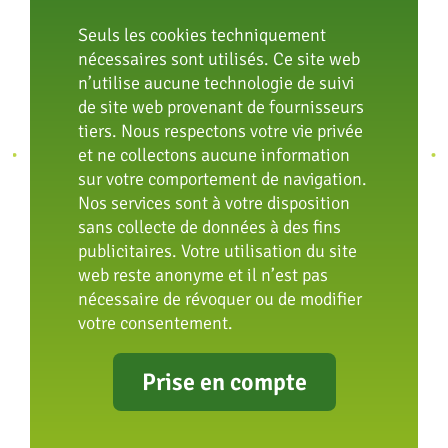
Seuls les cookies techniquement
nécessaires sont utilisés. Ce site web
n’utilise aucune technologie de suivi
de site web provenant de fournisseurs
tiers. Nous respectons votre vie privée
et ne collectons aucune information
sur votre comportement de navigation.
Nos services sont à votre disposition
sans collecte de données à des fins
publicitaires. Votre utilisation du site
Tours de Segway
web reste anonyme et il n’est pas
nécessaire de révoquer ou de modifier
Une expérience toute particulière est à vivre de
votre consentement.
mars à octobre : Les Segways silencieux de notre
partenaire CitySeg « Erlebnis e-Mobilität »
Prise en compte
permettent de parcourir le site en exclusivité avant
l’ouverture du zoo.